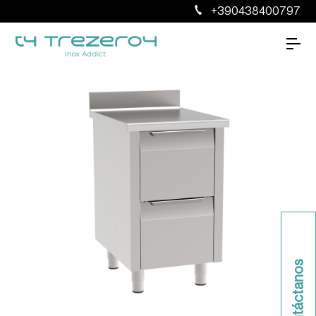
+390438400797
Contáctanos