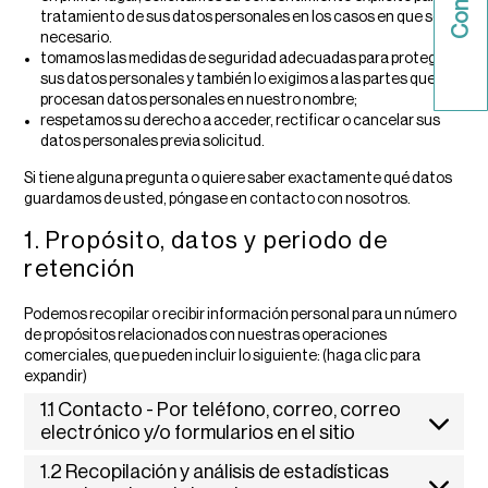
tratamiento de sus datos personales en los casos en que sea
necesario.
tomamos las medidas de seguridad adecuadas para proteger
sus datos personales y también lo exigimos a las partes que
procesan datos personales en nuestro nombre;
respetamos su derecho a acceder, rectificar o cancelar sus
datos personales previa solicitud.
Si tiene alguna pregunta o quiere saber exactamente qué datos
guardamos de usted, póngase en contacto con nosotros.
1. Propósito, datos y periodo de
retención
Podemos recopilar o recibir información personal para un número
de propósitos relacionados con nuestras operaciones
comerciales, que pueden incluir lo siguiente: (haga clic para
expandir)
1.1 Contacto - Por teléfono, correo, correo
electrónico y/o formularios en el sitio
1.2 Recopilación y análisis de estadísticas