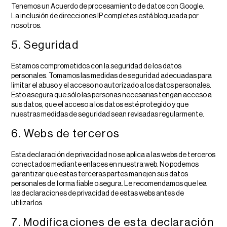
Tenemos un Acuerdo de procesamiento de datos con Google.
La inclusión de direcciones IP completas está bloqueada por
nosotros.
5. Seguridad
Estamos comprometidos con la seguridad de los datos
personales. Tomamos las medidas de seguridad adecuadas para
limitar el abuso y el acceso no autorizado a los datos personales.
Esto asegura que sólo las personas necesarias tengan acceso a
sus datos, que el acceso a los datos esté protegido y que
nuestras medidas de seguridad sean revisadas regularmente.
6. Webs de terceros
Esta declaración de privacidad no se aplica a las webs de terceros
conectados mediante enlaces en nuestra web. No podemos
garantizar que estas terceras partes manejen sus datos
personales de forma fiable o segura. Le recomendamos que lea
las declaraciones de privacidad de estas webs antes de
utilizarlos.
7. Modificaciones de esta declaración