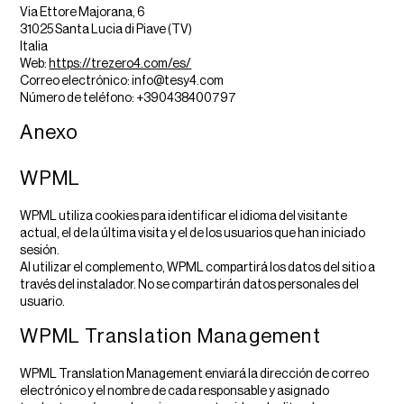
Via Ettore Majorana, 6
31025 Santa Lucia di Piave (TV)
Italia
Web:
https://trezero4.com/es/
Correo electrónico:
info@
tesy4.com
Número de teléfono: +390438400797
Anexo
WPML
WPML utiliza cookies para identificar el idioma del visitante
actual, el de la última visita y el de los usuarios que han iniciado
sesión.
Al utilizar el complemento, WPML compartirá los datos del sitio a
través del instalador. No se compartirán datos personales del
usuario.
WPML Translation Management
WPML Translation Management enviará la dirección de correo
electrónico y el nombre de cada responsable y asignado