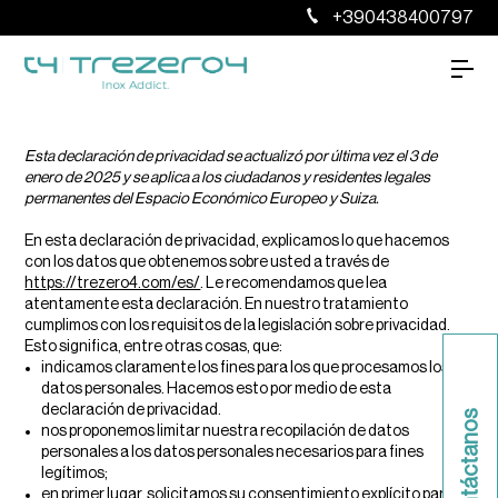
+390438400797
Esta declaración de privacidad se actualizó por última vez el 3 de
enero de 2025 y se aplica a los ciudadanos y residentes legales
permanentes del Espacio Económico Europeo y Suiza.
En esta declaración de privacidad, explicamos lo que hacemos
con los datos que obtenemos sobre usted a través de
https://trezero4.com/es/
. Le recomendamos que lea
atentamente esta declaración. En nuestro tratamiento
cumplimos con los requisitos de la legislación sobre privacidad.
Esto significa, entre otras cosas, que:
indicamos claramente los fines para los que procesamos los
datos personales. Hacemos esto por medio de esta
declaración de privacidad.
Contáctanos
nos proponemos limitar nuestra recopilación de datos
personales a los datos personales necesarios para fines
legítimos;
en primer lugar, solicitamos su consentimiento explícito para el