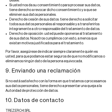
desee.
Si usted nos da su consentimiento para procesar sus datos,
tiene derecho a revocar dicho consentimiento y a que se
eliminen sus datos personales.
Derecho de cesión de sus datos: tiene derecho a solicitar
todos sus datos personales al responsable y a transferirlos
íntegramente a otro responsable del tratamiento de datos.
Derecho de oposición: usted puede oponerse al tratamiento
de sus datos. Nosotros cumplimos con esto, a menos que
existan motivos justificados para el tratamiento.
Por favor, asegúrese de indicar siempre claramente quién es
usted, para que podamos estar seguros de que no modificamos o
eliminamos ningún dato de la persona equivocada.
9. Enviando una reclamación
Si no está satisfecho con la forma en que tratamos o procesamos
sus datos personales, tiene derecho a presentar una queja a la
Autoridad de protección de datos.
10. Datos de contacto
TREZERO4 SRL