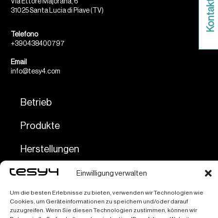
Via Ettore Majorana, 6
31025 Santa Lucia di Piave (TV)
Telefono
+390438400797
Email
info@tesy4.com
Betrieb
Produkte
Herstellungen
Dienstleistungen
Einwilligung verwalten
Um die besten Erlebnisse zu bieten, verwenden wir Technologien wie
Kontakte
Cookies, um Geräteinformationen zu speichern und/oder darauf
zuzugreifen. Wenn Sie diesen Technologien zustimmen, können wir